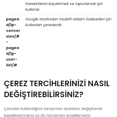
hareketlerini kaydetmek ve raporlamak için
kullanılır.
pagea
Google tarafından hedefli reklam faaliyetleri için
d/1p-
kullanılan çerezlerdir.
conver
sion/#
-
pagea
d/1p-
user-
list/#
ÇEREZ TERCİHLERİNİZİ NASIL
DEĞİŞTİREBİLİRSİNİZ?
Çerezleri kullandığınız tarayıcının ayarlarını değiştirerek
kişiselleştirmeniz ya da tamamen engellemeniz