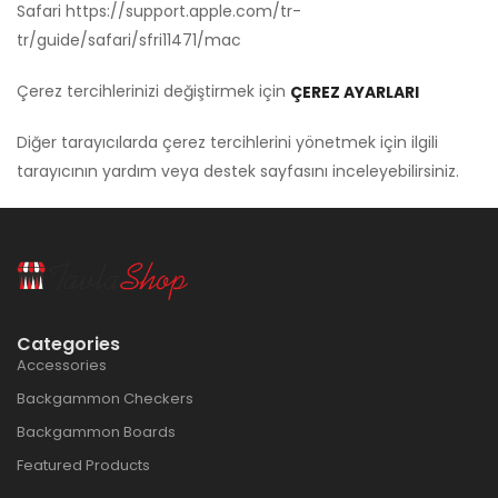
Safari
https://support.apple.com/tr-
tr/guide/safari/sfri11471/mac
Çerez tercihlerinizi değiştirmek için
ÇEREZ AYARLARI
Diğer tarayıcılarda çerez tercihlerini yönetmek için ilgili
tarayıcının yardım veya destek sayfasını inceleyebilirsiniz.
Categories
Accessories
Backgammon Checkers
Backgammon Boards
Featured Products