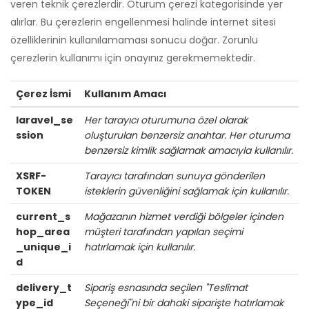
veren teknik çerezlerdir. Oturum çerezi kategorisinde yer
alırlar. Bu çerezlerin engellenmesi halinde internet sitesi
özelliklerinin kullanılamaması sonucu doğar. Zorunlu
çerezlerin kullanımı için onayınız gerekmemektedir.
Çerez İsmi
Kullanım Amacı
laravel_se
Her tarayıcı oturumuna özel olarak
ssion
oluşturulan benzersiz anahtar. Her oturuma
benzersiz kimlik sağlamak amacıyla kullanılır.
XSRF-
Tarayıcı tarafından sunuya gönderilen
TOKEN
isteklerin güvenliğini sağlamak için kullanılır.
current_s
Mağazanın hizmet verdiği bölgeler içinden
hop_area
müşteri tarafından yapılan seçimi
_unique_i
hatırlamak için kullanılır.
d
delivery_t
Sipariş esnasında seçilen "Teslimat
ype_id
Seçeneği"ni bir dahaki siparişte hatırlamak