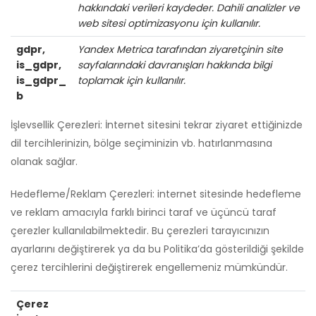
hakkındaki verileri kaydeder. Dahili analizler ve
web sitesi optimizasyonu için kullanılır.
gdpr,
Yandex Metrica tarafından ziyaretçinin site
is_gdpr,
sayfalarındaki davranışları hakkında bilgi
is_gdpr_
toplamak için kullanılır.
b
İşlevsellik Çerezleri: İnternet sitesini tekrar ziyaret ettiğinizde
dil tercihlerinizin, bölge seçiminizin vb. hatırlanmasına
olanak sağlar.
Hedefleme/Reklam Çerezleri: internet sitesinde hedefleme
ve reklam amacıyla farklı birinci taraf ve üçüncü taraf
çerezler kullanılabilmektedir. Bu çerezleri tarayıcınızın
ayarlarını değiştirerek ya da bu Politika’da gösterildiği şekilde
çerez tercihlerini değiştirerek engellemeniz mümkündür.
Çerez