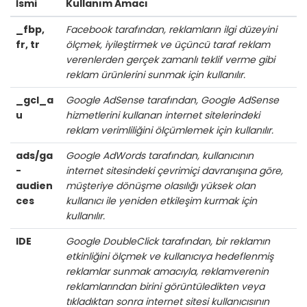
İsmi
Kullanım Amacı
_fbp,
Facebook tarafından, reklamların ilgi düzeyini
fr, tr
ölçmek, iyileştirmek ve üçüncü taraf reklam
verenlerden gerçek zamanlı teklif verme gibi
reklam ürünlerini sunmak için kullanılır.
_gcl_a
Google AdSense tarafından, Google AdSense
u
hizmetlerini kullanan internet sitelerindeki
reklam verimliliğini ölçümlemek için kullanılır.
ads/ga
Google AdWords tarafından, kullanıcının
-
internet sitesindeki çevrimiçi davranışına göre,
audien
müşteriye dönüşme olasılığı yüksek olan
ces
kullanıcı ile yeniden etkileşim kurmak için
kullanılır.
IDE
Google DoubleClick tarafından, bir reklamın
etkinliğini ölçmek ve kullanıcıya hedeflenmiş
reklamlar sunmak amacıyla, reklamverenin
reklamlarından birini görüntüledikten veya
tıkladıktan sonra internet sitesi kullanıcısının