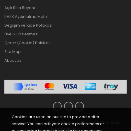
Açık Rıza Beyanı
KVKK Aydınlatma Metni
Değişim ve İade Politikası
Üyelik Sözleşmesi
Çerez (Cookie) Politikası
Site Map
About Us
Cookies are used on our site to provide better
Bu e-ticaret sitesi
Kolay Sipariş E-Ticaret Paketleri
ile
service. You can edit your cookie preferences or
hazırlanmıştır.
by continuing to browse our site you accept the