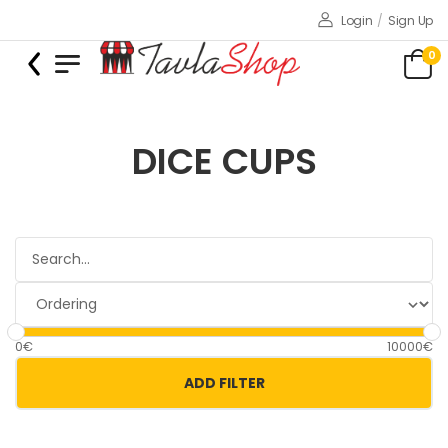
Login
/
Sign Up
0
DICE CUPS
0€
10000€
ADD FILTER