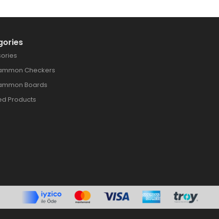
gories
ories
ammon Checkers
ammon Boards
ed Products