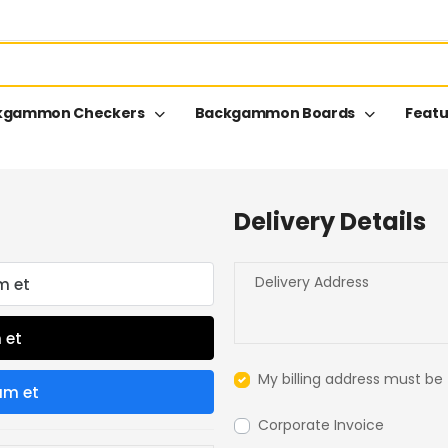
kgammon Checkers
Backgammon Boards
Featu
Delivery Details
m et
 et
My billing address must be
am et
Corporate Invoice