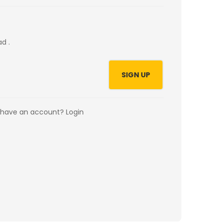
ad .
SIGN UP
 have an account?
Login