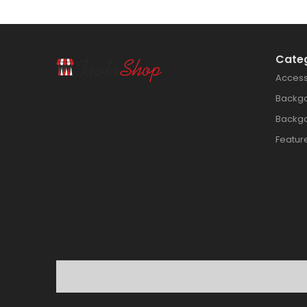
Cate
Access
Backg
Backg
Featur